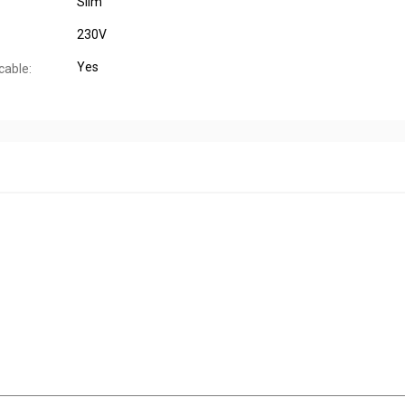
Slim
230V
Yes
cable: