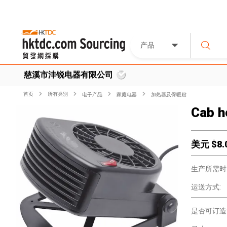
产品
慈溪市沣锐电器有限公司
首页
所有类別
电子产品
家庭电器
加热器及保暖贴
Cab h
美元 $
8.
生产所需时
运送方式:
是否可订造