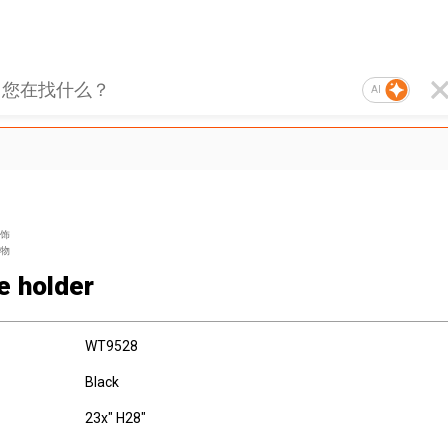
AI
饰
物
e holder
WT9528
Black
23x" H28"