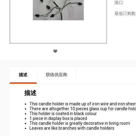
港口:
最低订购数
描述
联络供应商
描述
This candle holder is made up of iron wire and iron shee
There are altogether 10 pieces glass cup for candle hol
This holder is coated in black colour
1 piece in display box is placed
This candle holder is greatly decorative in living room
Leaves are like branches with candle holders