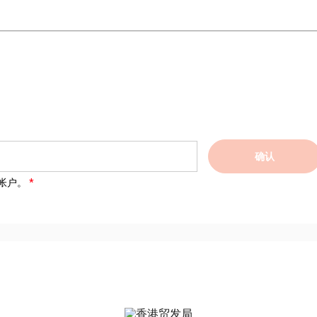
确认
帐户。