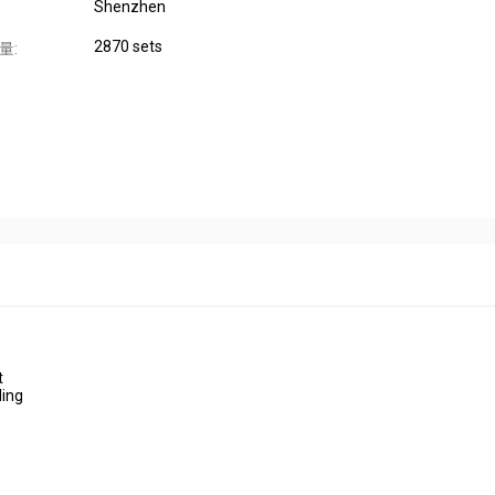
Shenzhen
2870 sets
量:
t
ding