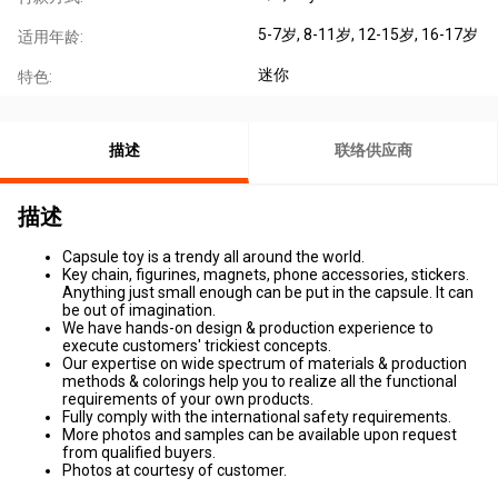
5-7岁
, 8-11岁
, 12-15岁
, 16-17岁
适用年龄:
迷你
特色:
描述
联络供应商
描述
Capsule toy is a trendy all around the world.
Key chain, figurines, magnets, phone accessories, stickers.
Anything just small enough can be put in the capsule. It can
be out of imagination.
We have hands-on design & production experience to
execute customers' trickiest concepts.
Our expertise on wide spectrum of materials & production
methods & colorings help you to realize all the functional
requirements of your own products.
Fully comply with the international safety requirements.
More photos and samples can be available upon request
from qualified buyers.
Photos at courtesy of customer.