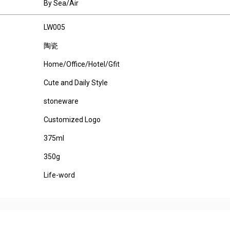
By Sea/Air
LW005
陶瓷
Home/Office/Hotel/Gfit
Cute and Daily Style
stoneware
Customized Logo
375ml
350g
Life-word