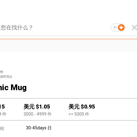
AI
物
酒吧用品
mic Mug
15
美元 $
1.05
美元 $
0.95
9
件
3000
- 4999
件
>=
5000
件
30-45days 日
间: