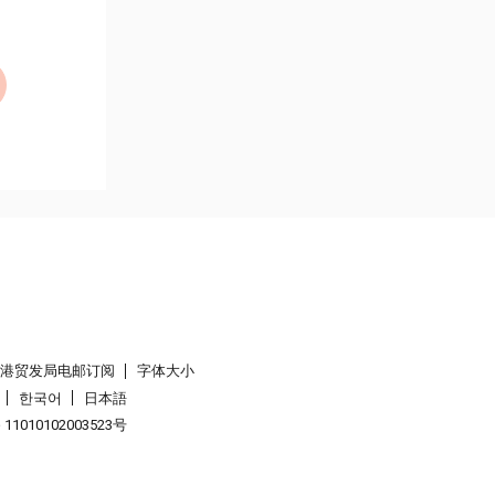
香港贸发局电邮订阅
字体大小
한국어
日本語
1010102003523号