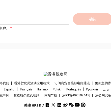
确认
帐户。
络我们
香港贸发局流动应用程式
订阅商贸全接触电邮通讯
更新您的
Español
Français
Italiano
Polski
Português
Pусский
عربى
策声明
超连结条款及细则
网站导航
京ICP备09059244号
京公网安备 1
关注 HKTDC