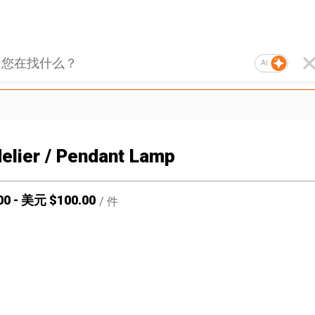
AI
elier / Pendant Lamp
00
-
美元 $
100.00
/
件