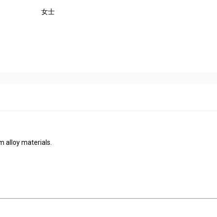
女士
m alloy materials.