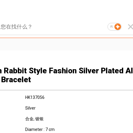
AI
 Rabbit Style Fashion Silver Plated Al
 Bracelet
HK137056
Silver
合金
, 镀银
Diameter : 7 cm