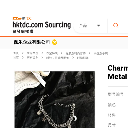
产品
保乐企业有限公司
首页
所有类別
珠宝钟表
服装及时尚首饰
手炼及手镯
首页
所有类別
时装，眼镜及配饰
时尚配饰
Charm
Metal
型号编号:
顏色:
材料:
尺寸: