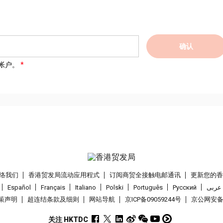
确认
帐户。
络我们
香港贸发局流动应用程式
订阅商贸全接触电邮通讯
更新您的
Español
Français
Italiano
Polski
Português
Pусский
عربى
策声明
超连结条款及细则
网站导航
京ICP备09059244号
京公网安备 1
关注 HKTDC