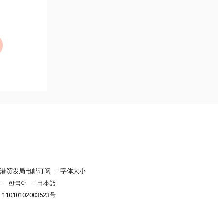
香港贸发局电邮订阅
字体大小
한국어
日本語
1010102003523号