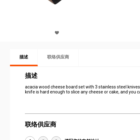
描述
联络供应商
描述
acacia wood cheese board set with 3 stainless steel knives
knife is hard enough to slice any cheese or cake, and you 
联络供应商