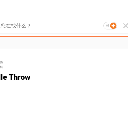
AI
饰
料
lle Throw