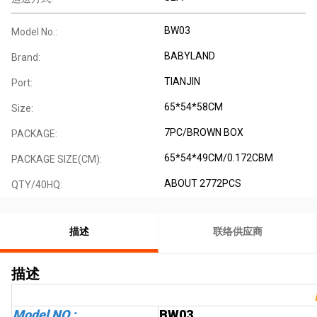
BW03
Model No.:
BABYLAND
Brand:
TIANJIN
Port:
65*54*58CM
Size:
7PC/BROWN BOX
PACKAGE:
65*54*49CM/0.172CBM
PACKAGE SIZE(CM):
ABOUT 2772PCS
QTY/40HQ:
描述
联络供应商
描述
Model NO.:
BW03