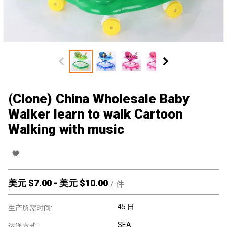
(Clone) China Wholesale Baby
Walker learn to walk Cartoon
Walking with music
美元 $
7.00
-
美元 $
10.00
/
件
45 日
生产所需时间:
SEA
运送方式: