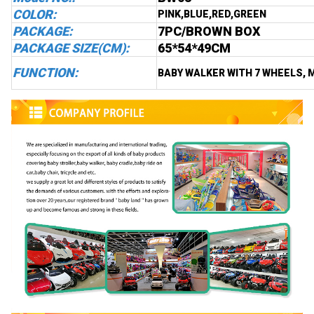
COLOR:
PINK,BLUE,RED,GREEN
PACKAGE:
7PC/
BROWN BOX
PACKAGE SIZE(CM):
65*54*49CM
FUNCTION:
BABY WALKER WITH 7 WHEELS, 