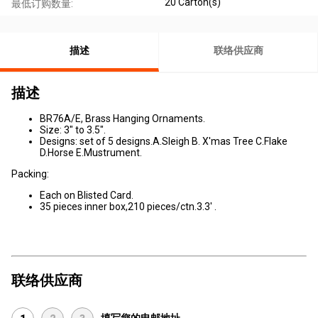
20 Carton(s)
最低订购数量:
描述
联络供应商
描述
BR76A/E, Brass Hanging Ornaments.
Size: 3" to 3.5".
Designs: set of 5 designs.A.Sleigh B. X'mas Tree C.Flake
D.Horse E.Mustrument.
Packing:
Each on Blisted Card.
35 pieces inner box,210 pieces/ctn.3.3' .
联络供应商