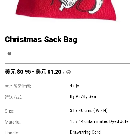
Christmas Sack Bag
美元 $
0.95
-
美元 $
1.20
/
袋
45 日
生产所需时间:
By Air/By Sea
运送方式:
31 x 40 cms ( W x H)
Size:
15 x 14 unlaminated Dyed Jute
Material:
Drawstring Cord
Handle: