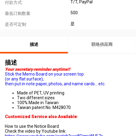
T/T, PayPal
付款方式:
500
最低订购数量:
是
是否可定制:
描述
联络供应商
描述
Your secretary reminder anytime!!
Stick the Memo Board on your screen top
(or any flat surface),
then put in note paper, photos, and name cards... etc.
Made of PET, UV printing
Two different sizes
100% Made in Taiwan
Taiwan patent No. M428070
Customized Service also Available
How to use the Notice Board
Check the video by Youtube link:
https://www.youtube.com/watch?v=s8QqnyWUE7s