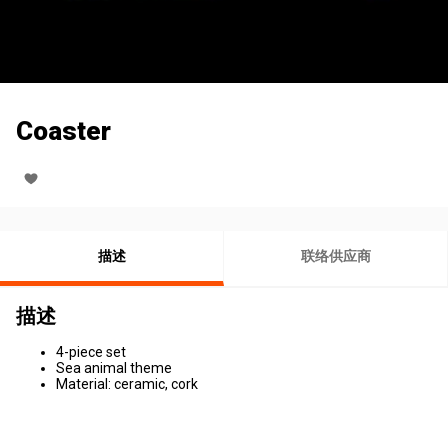
Coaster
描述
联络供应商
描述
4-piece set
Sea animal theme
Material: ceramic, cork