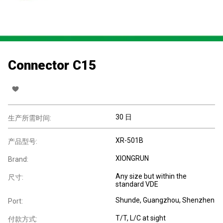
Connector C15
30 日
生产所需时间:
XR-501B
产品型号:
XIONGRUN
Brand:
Any size but within the
尺寸:
standard VDE
Shunde, Guangzhou, Shenzhen
Port:
T/T, L/C at sight
付款方式: