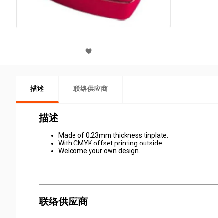
描述
联络供应商
描述
Made of 0.23mm thickness tinplate.
With CMYK offset printing outside.
Welcome your own design.
联络供应商