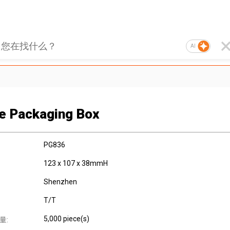
AI
e Packaging Box
PG836
123 x 107 x 38mmH
Shenzhen
T/T
5,000 piece(s)
量: