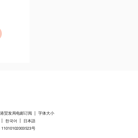
香港贸发局电邮订阅
字体大小
한국어
日本語
1010102003523号