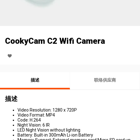
CookyCam C2 Wifi Camera
描述
联络供应商
描述
Video Resolution: 1280 x 720P
Video Format: MP4
Code: H.264
Night Vision: 6 IR
LED Night Vision without lighting
Battery: Built-in 300mAh Li-ion Battery