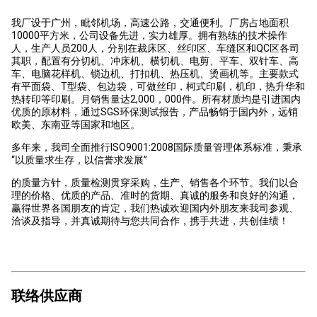
我厂设于广州，毗邻机场，高速公路，交通便利。厂房占地面积
10000平方米，公司设备先进，实力雄厚。拥有熟练的技术操作
人，生产人员200人，分别在裁床区、丝印区、车缝区和QC区各司
其职，配置有分切机、冲床机、横切机、电剪、平车、双针车、高
车、电脑花样机、锁边机、打扣机、热压机、烫画机等。主要款式
有平面袋、T型袋、包边袋，可做丝印，柯式印刷，机印，热升华和
热转印等印刷。月销售量达2,000，000件。所有材质均是引进国内
优质的原材料，通过SGS环保测试报告，产品畅销于国内外，远销
欧美、东南亚等国家和地区。
多年来，我司全面推行ISO9001:2008国际质量管理体系标准，秉承
“以质量求生存，以信誉求发展”
的质量方针，质量检测贯穿采购，生产、销售各个环节。我们以合
理的价格、优质的产品、准时的货期、真诚的服务和良好的沟通，
赢得世界各国朋友的肯定，我们热诚欢迎国内外朋友来我司参观、
洽谈及指导，并真诚期待与您共同合作，携手共进，共创佳绩！
联络供应商