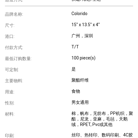
Colorido
品牌名称:
15" x 13.5" x 4"
尺寸:
广州，深圳
港口:
T/T
付款方式:
100 piece(s)
最低订购数量:
是
可定制:
聚酯纤维
主要物料:
食物
用途:
男女通用
性别:
棉，帆布，无纺布，PP机织，聚
材料:
酯，尼龙，亚麻，毛毡，天鹅
绒，RPET, Pvc或其他
丝印、热转印、数码印刷、4C胶
印刷: