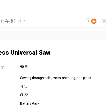
AI
ess Universal Saw
90 日
间:
Sawing through nails, metal sheeting, and pipes
可以
:
SI-22
Battery Pack