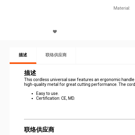
Material:
描述
联络供应商
描述
This cordless universal saw features an ergonomic handle 
high-quality metal for great cutting performance. The cor
Easy to use.
Certification: CE, MD.
联络供应商