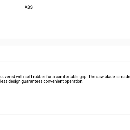
ABS
covered with soft rubber for a comfortable grip. The saw blade is made
dless design guarantees convenient operation.