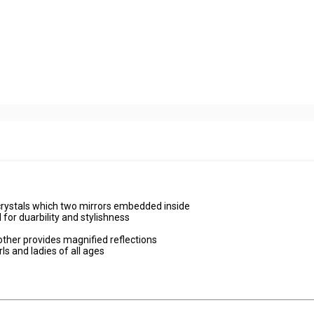
 crystals which two mirrors embedded inside
 for duarbility and stylishness
 other provides magnified reflections
ls and ladies of all ages