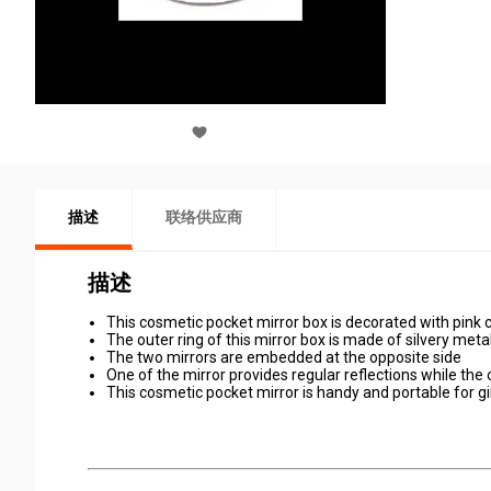
描述
联络供应商
描述
This cosmetic pocket mirror box is decorated with pink
The outer ring of this mirror box is made of silvery metal
The two mirrors are embedded at the opposite side
One of the mirror provides regular reflections while the
This cosmetic pocket mirror is handy and portable for gir