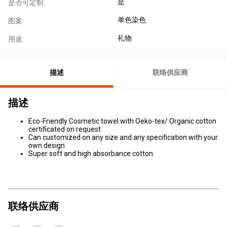
是
是否可定制:
单色染色
图案:
礼物
用途:
描述
联络供应商
描述
Eco-Friendly Cosmetic towel with Oeko-tex/ Organic cotton
certificated on request
Can customized on any size and any specification with your
own design
Super soft and high absorbance cotton
联络供应商