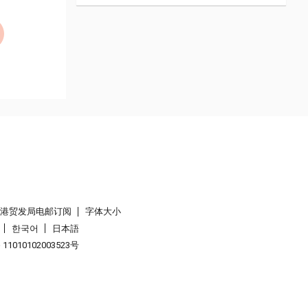
香港贸发局电邮订阅
字体大小
한국어
日本語
1010102003523号