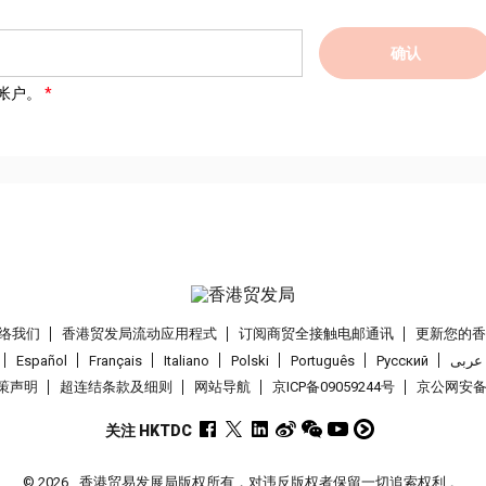
确认
帐户。
络我们
香港贸发局流动应用程式
订阅商贸全接触电邮通讯
更新您的
Español
Français
Italiano
Polski
Português
Pусский
عربى
策声明
超连结条款及细则
网站导航
京ICP备09059244号
京公网安备 1
关注 HKTDC
© 2026
香港贸易发展局版权所有，对违反版权者保留一切追索权利 。