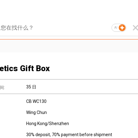
AI
tics Gift Box
35 日
间:
CB WC130
Wing Chun
Hong Kong/Shenzhen
30% deposit, 70% payment before shipment