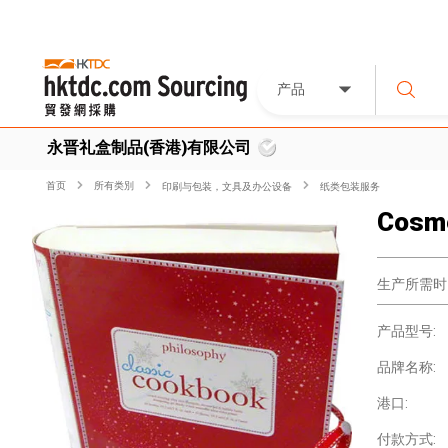
产品
永晋礼盒制品(香港)有限公司
首页
所有类別
印刷与包装，文具及办公设备
纸类包装服务
Cosme
生产所需时
产品型号:
品牌名称:
港口:
付款方式: