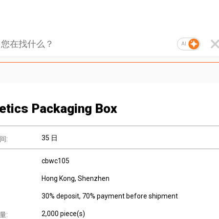
AI
tics Packaging Box
35 日
间:
cbwc105
Hong Kong, Shenzhen
30% deposit, 70% payment before shipment
2,000 piece(s)
量: