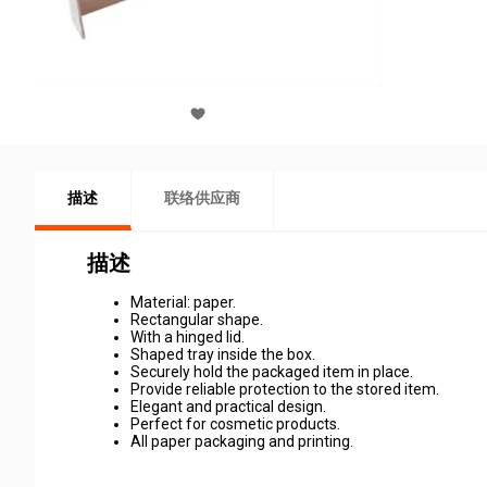
描述
联络供应商
描述
Material: paper.
Rectangular shape.
With a hinged lid.
Shaped tray inside the box.
Securely hold the packaged item in place.
Provide reliable protection to the stored item.
Elegant and practical design.
Perfect for cosmetic products.
All paper packaging and printing.