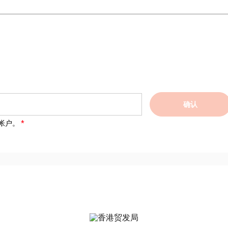
确认
帐户。