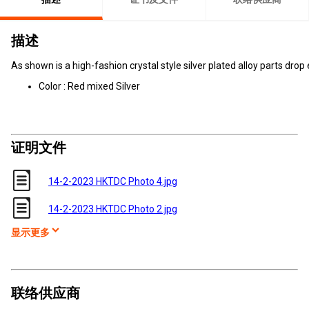
描述
As shown is a high-fashion crystal style silver plated alloy parts drop 
Color : Red mixed Silver
证明文件
14-2-2023 HKTDC Photo 4.jpg
14-2-2023 HKTDC Photo 2.jpg
显示更多
联络供应商