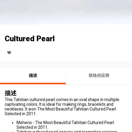
Cultured Pearl
描述
联络供应商
描述
This Tahitian cultured pearl comes in an oval shape in multiple
captivating colors. It is ideal for making rings, bracelets and
necklaces. It won The Most Beautiful Tahitian Cultured Pearl
Selected in 2011.
Meherio - The Most Beautiful Tahitian Cultured Pearl
Selected in 2011.