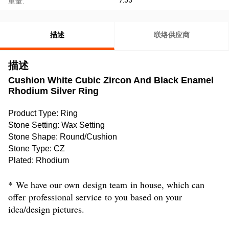
重量:
描述
联络供应商
描述
Cushion White Cubic Zircon And Black Enamel
Rhodium Silver Ring
Product Type
: Ring
Stone Setting
: Wax Setting
Stone Shape
: Round/Cushion
Stone Type
:
CZ
Plated
:
Rhodium
*
We have our own
design team
in house, which can
offer
professional service
to you based on your
idea/design pictures.