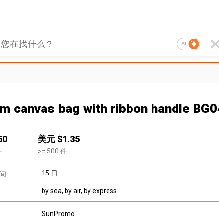
AI
m canvas bag with ribbon handle BG
50
美元 $
1.35
件
>=
500
件
15 日
间:
by sea, by air, by express
SunPromo