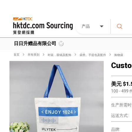
产品
日日升赠品有限公司
首页
所有类別
时装，眼镜及配饰
袋类、手提包及配件
购物袋
Custo
美元 $
1.
100
- 499
生产所需时
运送方式:
品牌: