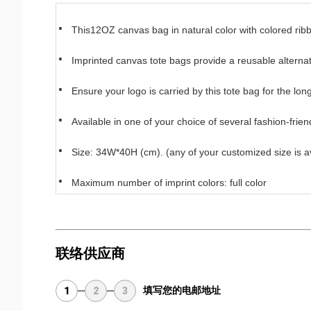
·
This12OZ canvas bag in natural color with colored ribb
·
Imprinted canvas tote bags provide a reusable alternat
·
Ensure your logo is carried by this tote bag for the lon
·
Available in one of your choice of several fashion-frien
·
Size: 34W*40H (cm). (any of your customized size is av
·
Maximum number of imprint colors: full color
联络供应商
填写您的电邮地址
1
2
3