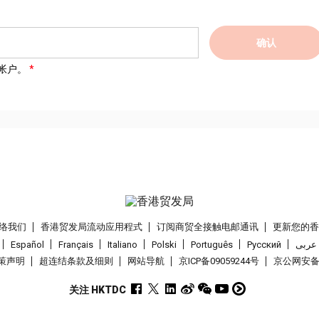
确认
帐户。
络我们
香港贸发局流动应用程式
订阅商贸全接触电邮通讯
更新您的
Español
Français
Italiano
Polski
Português
Pусский
عربى
策声明
超连结条款及细则
网站导航
京ICP备09059244号
京公网安备 1
关注 HKTDC