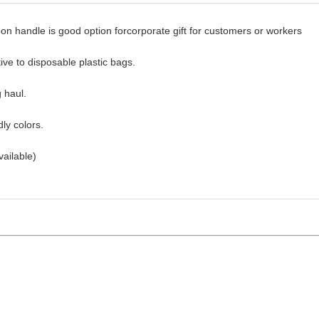
on handle is good option forcorporate gift for customers or workers
ive to disposable plastic bags.
g haul.
dly colors.
ailable)