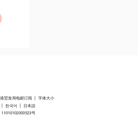
香港贸发局电邮订阅
字体大小
한국어
日本語
1010102003523号