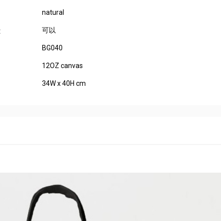
natural
可以
:
BG040
12OZ canvas
34W x 40H cm