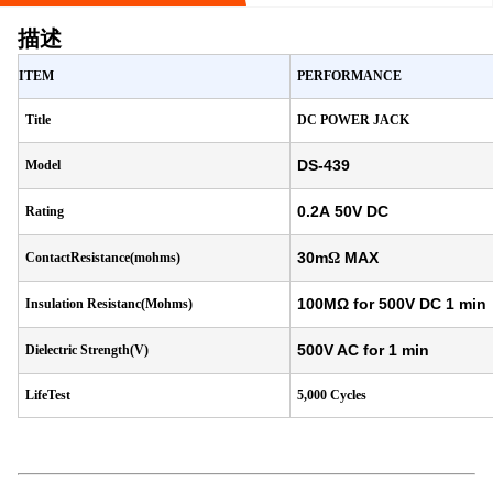
描述
ITEM
PERFORMANCE
Title
DC POWER JACK
DS-439
Model
0.2A
50V DC
Rating
30m
MAX
ContactResistance(mohms)
Ω
100MΩ for 500V DC 1 min
Insulation Resistanc(Mohms)
500V AC for 1 min
Dielectric Strength(V)
LifeTest
5,000 Cycles