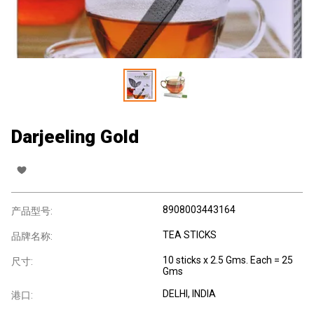
Darjeeling Gold
8908003443164
产品型号:
TEA STICKS
品牌名称:
10 sticks x 2.5 Gms. Each = 25
尺寸:
Gms
DELHI, INDIA
港口: