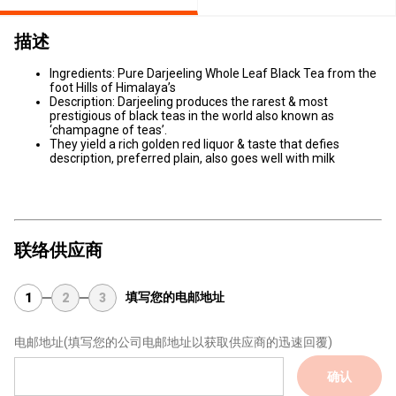
描述
Ingredients: Pure Darjeeling Whole Leaf Black Tea from the
foot Hills of Himalaya’s
Description: Darjeeling produces the rarest & most
prestigious of black teas in the world also known as
‘champagne of teas’.
They yield a rich golden red liquor & taste that defies
description, preferred plain, also goes well with milk
联络供应商
填写您的电邮地址
1
2
3
电邮地址
(填写您的公司电邮地址以获取供应商的迅速回覆)
确认