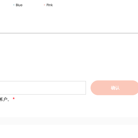
确认
帐户。