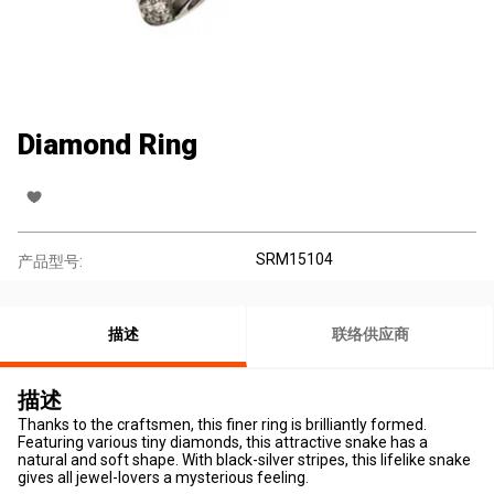
Diamond Ring
SRM15104
产品型号:
描述
联络供应商
描述
Thanks to the craftsmen, this finer ring is brilliantly formed.
Featuring various tiny diamonds, this attractive snake has a
natural and soft shape. With black-silver stripes, this lifelike snake
gives all jewel-lovers a mysterious feeling.