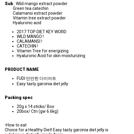
Sub
: Wild mango extract powder
Green tea catechin
Calamansi extract powder
Vitamin tree extract powder
Hyaluronic acid
2017 TOP DIET KEY WORD
WILD MANGO !
CALAMANSI !
CATECHIN !
Vitamin Tree for energizing
Hyaluronic Acid for skin moisturizing
PRODUCT NAME
FUDI 만만한 다이어트
Easy tasty garcinia diet jelly
Packing spec
20g x 14 sticks/ Box
20box/ Ctn (gw 6.6kg)
•How to eat
Choice for a Healthy Diet! Easy tasty garcinia diet jelly is