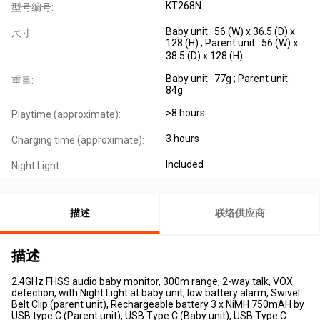
KT268N
型号编号:
Baby unit : 56 (W) x 36.5 (D) x
尺寸:
128 (H) ; Parent unit : 56 (W)ｘ
38.5 (D) x 128 (H)
Baby unit : 77g ; Parent unit :
重量:
84g
>8 hours
Playtime (approximate):
3 hours
Charging time (approximate):
Included
Night Light:
描述
联络供应商
描述
2.4GHz FHSS audio baby monitor, 300m range, 2-way talk, VOX
detection, with Night Light at baby unit, low battery alarm, Swivel
Belt Clip (parent unit), Rechargeable battery 3 x NiMH 750mAH by
USB type C (Parent unit), USB Type C (Baby unit), USB Type C