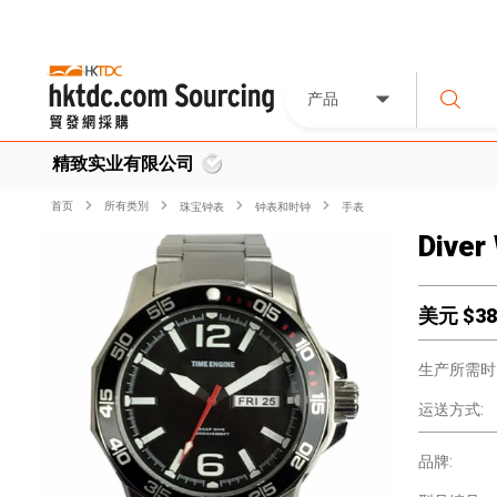
产品
精致实业有限公司
首页
所有类別
珠宝钟表
钟表和时钟
手表
Diver
美元 $
38
生产所需时
运送方式:
品牌: