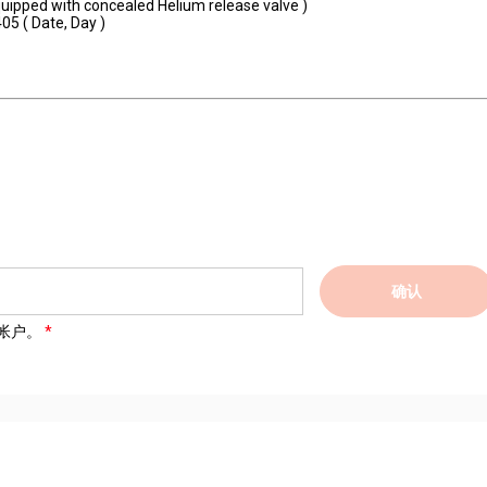
uipped with concealed Helium release valve )
05 ( Date, Day )
确认
帐户。