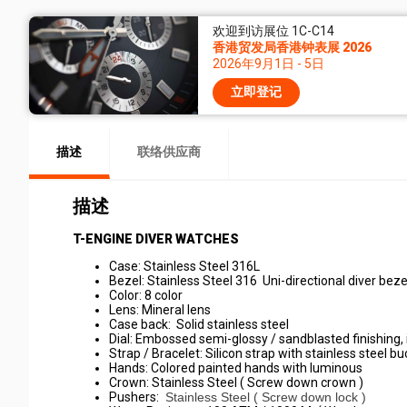
欢迎到访展位 1C-C14
香港贸发局香港钟表展 2026
2026年9月1日 - 5日
立即登记
描述
联络供应商
描述
T-ENGINE DIVER WATCHES
Case: Stainless Steel 316L
Bezel: Stainless Steel 316 Uni-directional diver be
Color: 8 color
Lens: Mineral lens
Case back: Solid stainless steel
Dial: Embossed semi-glossy / sandblasted finishing, i
Strap / Bracelet: Silicon strap with stainless steel buc
Hands: Colored painted hands with luminous
Crown: Stainless Steel ( Screw down crown )
Pushers:
Stainless Steel ( Screw down lock )