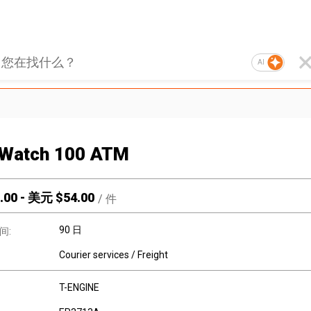
AI
 Watch 100 ATM
.00
-
美元 $
54.00
/
件
90 日
间:
Courier services / Freight
T-ENGINE