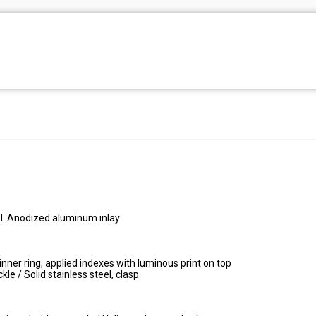
zel Anodized aluminum inlay
nner ring, applied indexes with luminous print on top
kle / Solid stainless steel, clasp