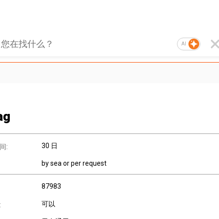
AI
ag
30 日
间:
by sea or per request
87983
可以
: