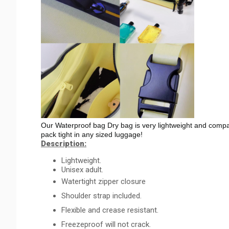
Our Waterproof bag Dry bag is very lightweight and compact
pack tight in any sized luggage!
Description:
Lightweight.
Unisex adult.
Watertight zipper closure
Shoulder strap included.
Flexible and crease resistant.
Freezeproof will not crack.