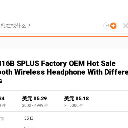
AI
16B SPLUS Factory OEM Hot Sale
ooth Wireless Headphone With Differ
s
34
美元 $
5.29
美元 $
5.18
9
件
3000
- 4999
件
>=
5000
件
35 日
间: