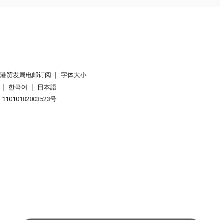
香港贸发局电邮订阅
字体大小
한국어
日本語
1010102003523号