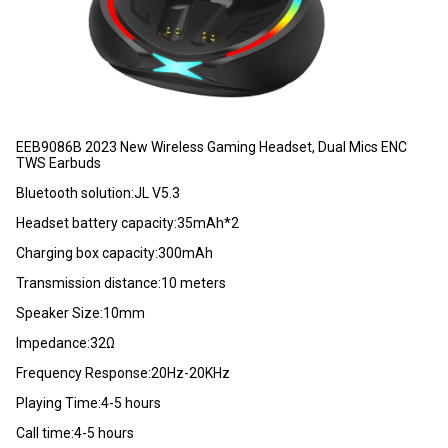
EEB9086B 2023 New Wireless Gaming Headset, Dual Mics ENC
TWS Earbuds
Bluetooth solution:JL V5.3
Headset battery capacity:35mAh*2
Charging box capacity:300mAh
Transmission distance:10 meters
Speaker Size:10mm
Impedance:32Ω
Frequency Response:20Hz-20KHz
Playing Time:4-5 hours
Call time:4-5 hours