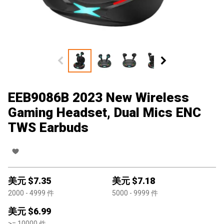
EEB9086B 2023 New Wireless
Gaming Headset, Dual Mics ENC
TWS Earbuds
美元 $
7.35
美元 $
7.18
2000
- 4999
件
5000
- 9999
件
美元 $
6.99
>=
10000
件