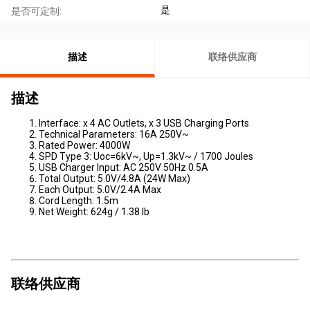
是
是否可定制:
描述
联络供应商
描述
Interface: x 4 AC Outlets, x 3 USB Charging Ports
Technical Parameters: 16A 250V~
Rated Power: 4000W
SPD Type 3: Uoc=6kV~, Up=1.3kV~ / 1700 Joules
USB Charger Input: AC 250V 50Hz 0.5A
Total Output: 5.0V/4.8A (24W Max)
Each Output: 5.0V/2.4A Max
Cord Length: 1.5m
Net Weight: 624g / 1.38 lb
联络供应商