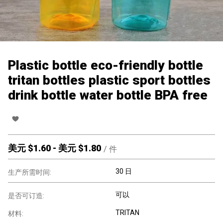
Plastic bottle eco-friendly bottle
tritan bottles plastic sport bottles
drink bottle water bottle BPA free
美元 $
1.60
-
美元 $
1.80
/
件
30 日
生产所需时间:
可以
是否可订造:
TRITAN
材料: