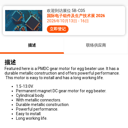
欢迎到访展位 5B-C05
国际电子组件及生产技术展 2026
2026年10月13日 - 16日
立即登记
描述
联络供应商
描述
Featured here is a PMDC gear motor for egg beater use. It has a
durable metallic construction and offers powerful performance.
This motor is easy to install and has a long working life.
1.5-13.0V.
Permanent magnet DC gear motor for egg beater.
Cylindrical body.
With metallic connectors.
Durable metallic construction.
Powerful performance.
Easy to install.
Long working life.