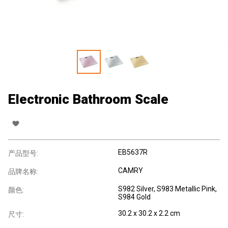
Electronic Bathroom Scale
EB5637R
产品型号:
CAMRY
品牌名称:
S982 Silver, S983 Metallic Pink,
颜色:
S984 Gold
30.2 x 30.2 x 2.2 cm
尺寸: