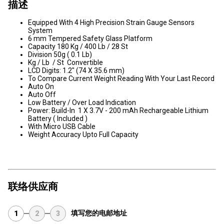
描述
Equipped With 4 High Precision Strain Gauge Sensors
System
6 mm Tempered Safety Glass Platform
Capacity 180 Kg / 400 Lb / 28 St
Division 50g ( 0.1 Lb)
Kg / Lb / St Convertible
LCD Digits: 1.2" (74 X 35.6 mm)
To Compare Current Weight Reading With Your Last Record
Auto On
Auto Off
Low Battery / Over Load Indication
Power: Build-In 1 X 3.7V - 200 mAh Rechargeable Lithium
Battery ( Included )
With Micro USB Cable
Weight Accuracy Upto Full Capacity
联络供应商
填写您的电邮地址
1
2
3