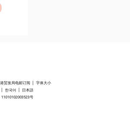
香港贸发局电邮订阅
字体大小
한국어
日本語
1010102003523号