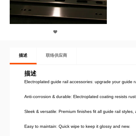
描述
联络供应商
描述
Electroplated guide rail accessories: upgrade your guide ra
Anti-corrosion & durable: Electroplated coating resists rus
Sleek & versatile: Premium finishes fit all guide rail styles,
Easy to maintain: Quick wipe to keep it glossy and new.