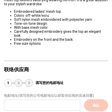
mesh top delivers satisfying wearing comfort. It is a great addition
to your stylish wardrobe.
Embroidered ladies' mesh top.
Colors: off-white/ecru.
Soft nylon mesh embroidered with polyester yarn.
Tone-on-tone design.
With base mesh color.
Carefully designed embroidery gives the top an elegant
look.
Embroidery on the front and the back.
Free size options.
联络供应商
填写您的电邮地址
1
2
3
电邮地址
(填写您的公司电邮地址以获取供应商的迅速回覆)
确认