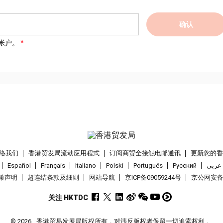
确认
帐户。
络我们
香港贸发局流动应用程式
订阅商贸全接触电邮通讯
更新您的
Español
Français
Italiano
Polski
Português
Pусский
عربى
策声明
超连结条款及细则
网站导航
京ICP备09059244号
京公网安备 1
关注 HKTDC
© 2026
香港贸易发展局版权所有，对违反版权者保留一切追索权利 。