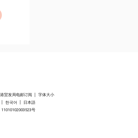
香港贸发局电邮订阅
字体大小
한국어
日本語
1010102003523号