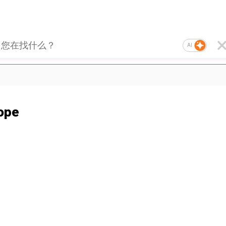
AI
ope