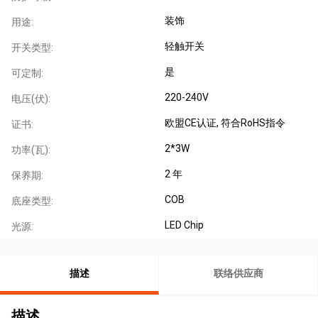
装饰
用途:
轻触开关
开关类型:
是
可定制:
220-240V
电压(伏):
欧盟CE认证
, 符合RoHS指令
证书:
2*3W
功率(瓦):
2 年
保养期:
COB
底座类型:
LED Chip
光源:
描述
联络供应商
描述