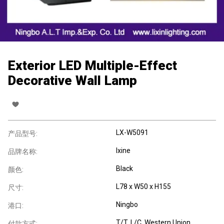
Exterior LED Multiple-Effect
Decorative Wall Lamp
LX-W5091
产品型号:
lxine
品牌名称:
Black
颜色:
L78 x W50 x H155
尺寸:
Ningbo
港口:
T/T, L/C, Western Union,
付款方式: