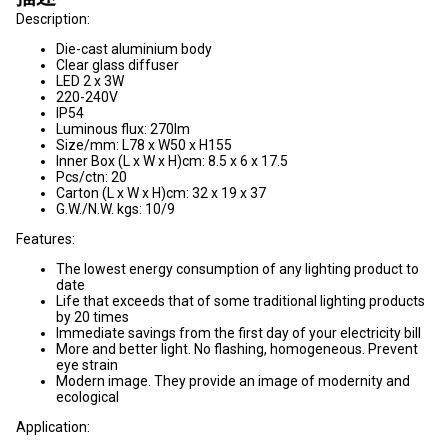
Description:
Die-cast aluminium body
Clear glass diffuser
LED 2 x 3W
220-240V
IP54
Luminous flux: 270lm
Size/mm: L78 x W50 x H155
Inner Box (L x W x H)cm: 8.5 x 6 x 17.5
Pcs/ctn: 20
Carton (L x W x H)cm: 32 x 19 x 37
G.W./N.W. kgs: 10/9
Features:
The lowest energy consumption of any lighting product to
date
Life that exceeds that of some traditional lighting products
by 20 times
Immediate savings from the first day of your electricity bill
More and better light. No flashing, homogeneous. Prevent
eye strain
Modern image. They provide an image of modernity and
ecological
Application: