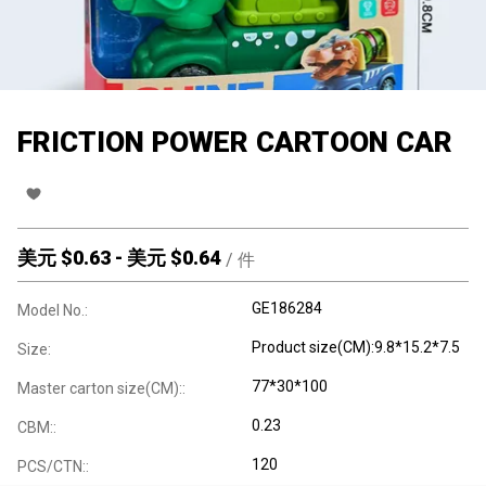
FRICTION POWER CARTOON CAR
美元 $
0.63
-
美元 $
0.64
/
件
GE186284
Model No.:
Product size(CM):9.8*15.2*7.5
Size:
77*30*100
Master carton size(CM)::
0.23
CBM::
120
PCS/CTN::