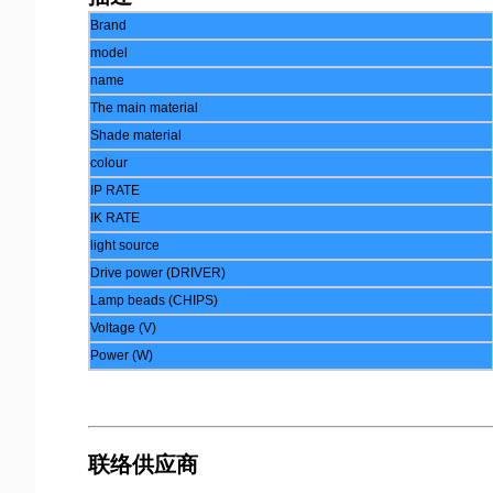
Brand
model
name
The main material
Shade material
colour
IP RATE
IK RATE
light source
Drive power (DRIVER)
Lamp beads (CHIPS)
Voltage (V)
Power (W)
联络供应商