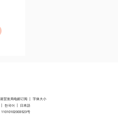
香港贸发局电邮订阅
字体大小
한국어
日本語
1010102003523号