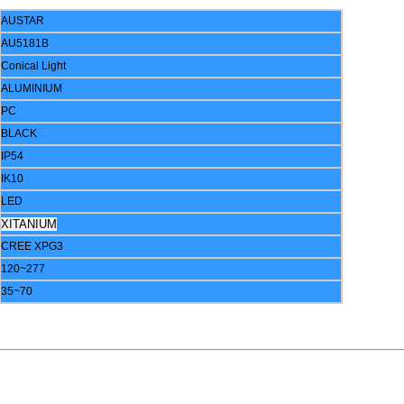
AUSTAR
AU5181B
Conical Light
ALUMINIUM
PC
BLACK
IP54
IK10
LED
XITANIUM
CREE XPG3
120~277
35~70