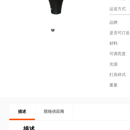
运送方式:
品牌:
是否可订造
材料:
可调亮度:
光源:
灯具样式:
重量:
描述
联络供应商
描述