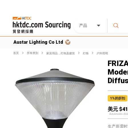
产品
Austar Lighting Co Ltd
首页
所有类別
家居用品，灯饰及建筑
灯饰
户外照明
FRIZA
Moder
Diffu
1
%的折扣
美元 $
41
美元 $
42.00
-
美元
生产所需时