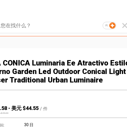
AI
 CONICA Luminaria Ee Atractivo Estil
no Garden Led Outdoor Conical Light
ser Traditional Urban Luminaire
.58
-
美元 $
44.55
/
件
 $
45.00
30 日
间: