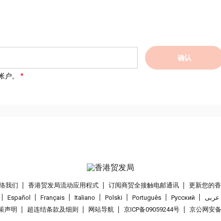
确认
帐户。
络我们
香港贸发局流动应用程式
订阅商贸全接触电邮通讯
更新您的
Español
Français
Italiano
Polski
Português
Pусский
عربى
策声明
超连结条款及细则
网站导航
京ICP备09059244号
京公网安备 1