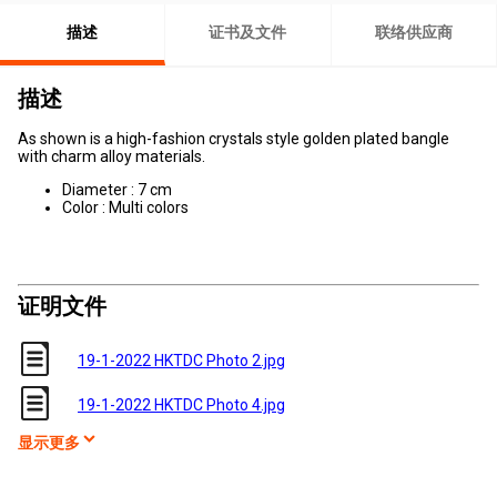
描述
证书及文件
联络供应商
描述
As shown is a high-fashion crystals style g
olden
plated
bangle
with charm alloy materials.
Diameter : 7 cm
Color : Multi colors
证明文件
19-1-2022 HKTDC Photo 2.jpg
19-1-2022 HKTDC Photo 4.jpg
显示更多