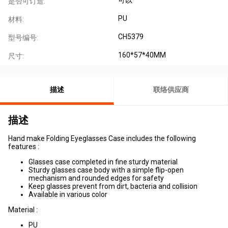
是否可订造:
PU
材料:
CH5379
型号编号:
160*57*40MM
尺寸:
描述
联络供应商
描述
Hand make Folding Eyeglasses Case includes the following
features :
Glasses case completed in fine sturdy material
Sturdy glasses case body with a simple flip-open
mechanism and rounded edges for safety
Keep glasses prevent from dirt, bacteria and collision
Available in various color
Material :
PU