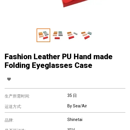
Fashion Leather PU Hand made
Folding Eyeglasses Case
35 日
生产所需时间:
By Sea/Air
运送方式:
Shinetai
品牌:
可以