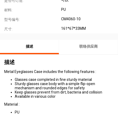
是否可订造:
PU
材料:
CM4060-10
型号编号:
161*67*33MM
尺寸:
描述
联络供应商
描述
Metal Eyeglasses Case includes the following features :
Glasses case completed in fine sturdy material
Sturdy glasses case body with a simple flip-open
mechanism and rounded edges for safety
Keep glasses prevent from dirt, bacteria and collision
Available in various color
Material :
PU