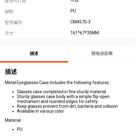
是否可订造:
PU
材料:
CM4570-3
型号编号:
161*67*35MM
尺寸:
描述
联络供应商
描述
Metal Eyeglasses Case includes the following features :
Glasses case completed in fine sturdy material
Sturdy glasses case body with a simple flip-open
mechanism and rounded edges for safety
Keep glasses prevent from dirt, bacteria and collision
Available in various color
Material :
PU